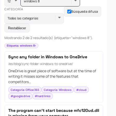
windows 8
CATEGORÍA
Búsqueda difusa
Todas las categorías
Restablecer
Mostrando 2 de 2 resultado(s) (etiqueta="windows 8").
Etiqueta: windows 8
Sync any folder in Windows to OneDrive
/es/blog/sync-folder-windows-to-onedrive/
OneDrive is great piece of software but at the time of
writing it misses some of the features that
competitors…
Categoría: Office 365
Categoría: Windows
#cloud
#google drive
#hard links
The program can’t start because mfc120ud.dll
is missing from your computer