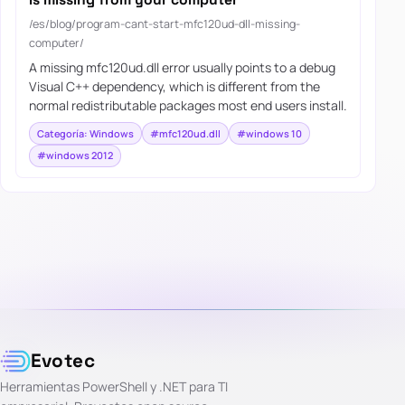
/es/blog/program-cant-start-mfc120ud-dll-missing-
computer/
A missing mfc120ud.dll error usually points to a debug
Visual C++ dependency, which is different from the
normal redistributable packages most end users install.
Categoría: Windows
#mfc120ud.dll
#windows 10
#windows 2012
Evotec
Herramientas PowerShell y .NET para TI