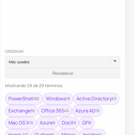
ORDENAR
Restablecer
Mostrando 29 de 29 términos.
PowerShell
Windows
Active Directory
182
78
63
Exchange
Office 365
Azure AD
55
45
19
Mac OS X
Azure
DocX
GFI
10
9
9
8
Hyper-V
Outlook
Altaro
Insiders
7
5
4
4