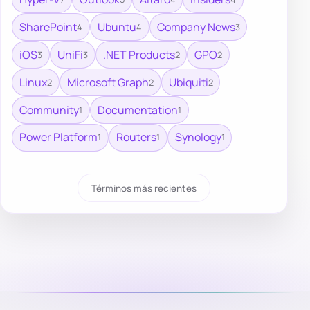
SharePoint
Ubuntu
Company News
4
4
3
iOS
UniFi
.NET Products
GPO
3
3
2
2
Linux
Microsoft Graph
Ubiquiti
2
2
2
Community
Documentation
1
1
Power Platform
Routers
Synology
1
1
1
Términos más recientes