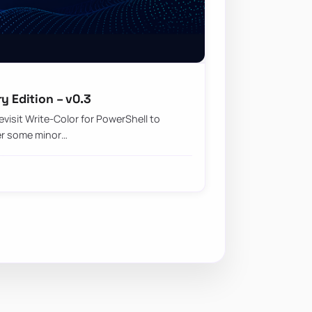
y Edition – v0.3
visit Write-Color for PowerShell to
ter some minor…