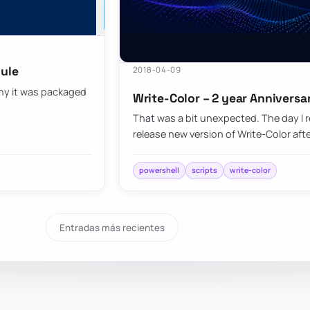
dule
2018-04-09
 why it was packaged
Write-Color – 2 year Anniversar
…
That was a bit unexpected. The day I re
release new version of Write-Color af
powershell
scripts
write-color
Entradas más recientes