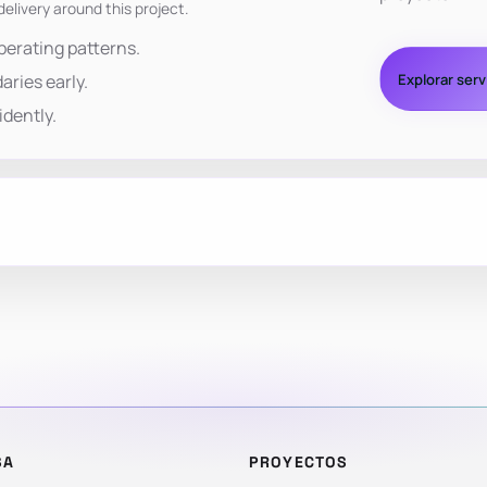
delivery around this project.
perating patterns.
Explorar serv
aries early.
idently.
SA
PROYECTOS