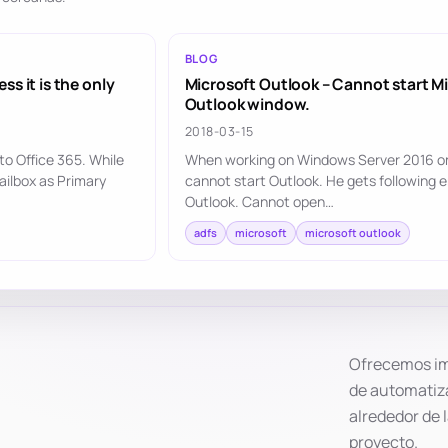
BLOG
s it is the only
Microsoft Outlook – Cannot start M
Outlook window.
2018-03-15
to Office 365. While
When working on Windows Server 2016 on 
ailbox as Primary
cannot start Outlook. He gets following 
Outlook. Cannot open…
adfs
microsoft
microsoft outlook
Ofrecemos im
de automatiz
alrededor de 
proyecto.