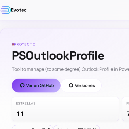
Evotec
PROYECTO
PSOutlookProfile
Tool to manage (to some degree) Outlook Profile in Pow
Ver en GitHub
Versiones
ESTRELLAS
F
11