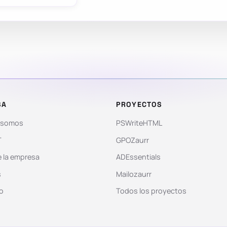
SA
PROYECTOS
 somos
PSWriteHTML
T
GPOZaurr
 la empresa
ADEssentials
s
Mailozaurr
o
Todos los proyectos