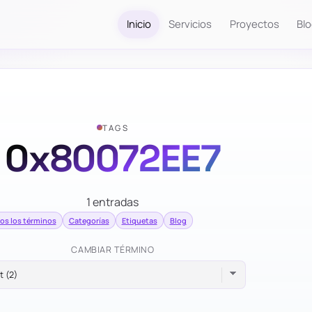
Inicio
Servicios
Proyectos
Bl
TAGS
0x80072EE7
1 entradas
os los términos
Categorías
Etiquetas
Blog
CAMBIAR TÉRMINO