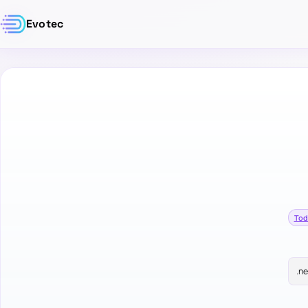
Evotec
Tod