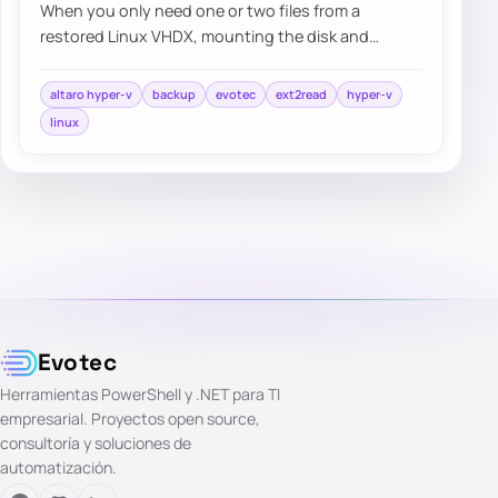
When you only need one or two files from a
restored Linux VHDX, mounting the disk and
browsing it with a read-friendly ext filesystem
tool…
altaro hyper-v
backup
evotec
ext2read
hyper-v
linux
Evotec
Herramientas PowerShell y .NET para TI
empresarial. Proyectos open source,
consultoría y soluciones de
automatización.