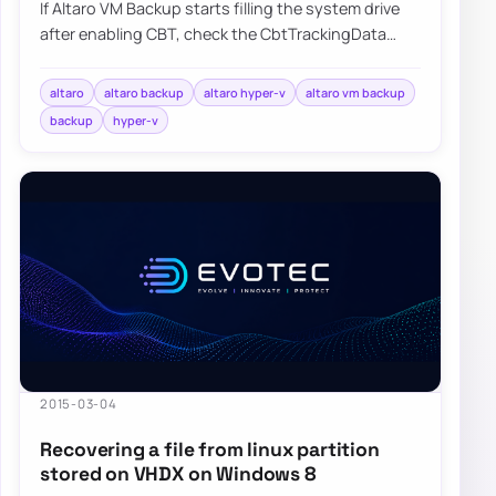
If Altaro VM Backup starts filling the system drive
after enabling CBT, check the CbtTrackingData
folder and update the product before the…
altaro
altaro backup
altaro hyper-v
altaro vm backup
backup
hyper-v
2015-03-04
Recovering a file from linux partition
stored on VHDX on Windows 8