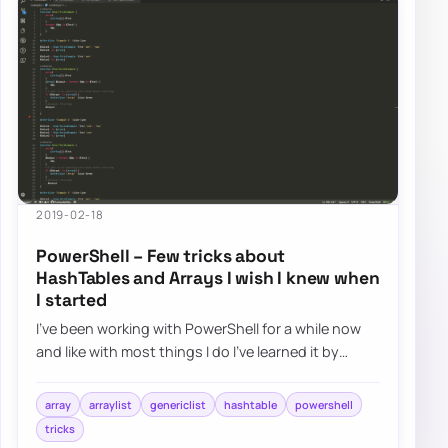
2019-02-18
PowerShell – Few tricks about
HashTables and Arrays I wish I knew when
I started
I’ve been working with PowerShell for a while now
and like with most things I do I’ve learned it by
doing and not by reading. I had a job t…
array
arraylist
genericlist
hashtable
powershell
tricks