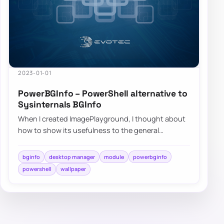
2023-01-01
PowerBGInfo – PowerShell alternative to
Sysinternals BGInfo
When I created ImagePlayground, I thought about
how to show its usefulness to the general
community. On how to deliver what PowerShell
can…
bginfo
desktop manager
module
powerbginfo
powershell
wallpaper