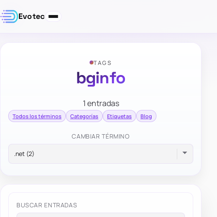
Evotec
TAGS
bginfo
1 entradas
Todos los términos
Categorías
Etiquetas
Blog
CAMBIAR TÉRMINO
BUSCAR ENTRADAS