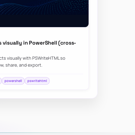
visually in PowerShell (cross-
ts visually with PSWriteHTML so
ew, share, and export.
powershell
pswritehtml