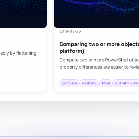
2019-08-25
Comparing two or more objects 
platform)
bly by flattening
Compare two or more PowerShell objec
property differences are easier to revi
compare
dashimo
html
out-htmlview