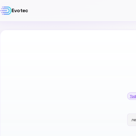
Evotec
Tod