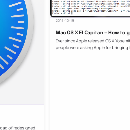
2015-10-19
Mac OS X El Capitan – How to 
Ever since Apple released OS X Yosemite
people were asking Apple for bringing
 road of redesigned