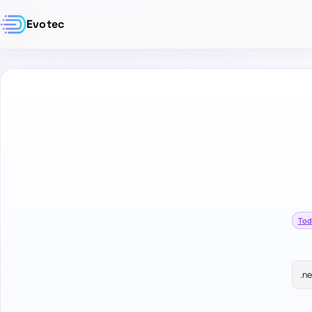
Evotec
Tod