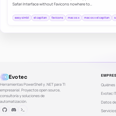
Safari Interface without Favicons nowhere to…
easy simbl
el capitan
favicons
mac os x
mac os x el capitan
s
EMPRE
Evotec
Herramientas PowerShell y .NET para TI
Quiénes
empresarial. Proyectos open source,
Evotec I
consultoría y soluciones de
automatización.
Datos de
Servicio