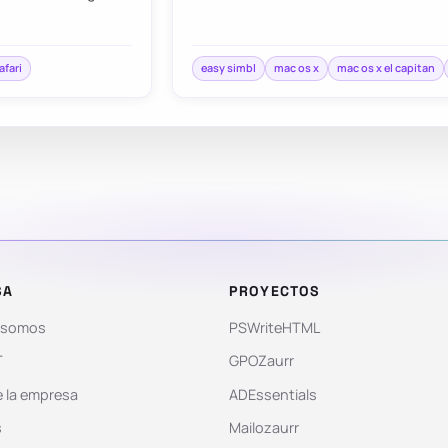
afari
easy simbl
mac os x
mac os x el capitan
SA
PROYECTOS
 somos
PSWriteHTML
T
GPOZaurr
 la empresa
ADEssentials
s
Mailozaurr