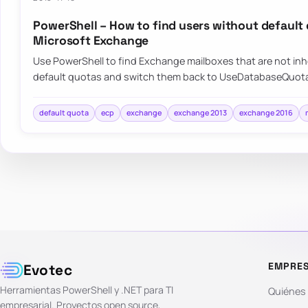
PowerShell – How to find users without default
Microsoft Exchange
Use PowerShell to find Exchange mailboxes that are not inh
default quotas and switch them back to UseDatabaseQuot
default quota
ecp
exchange
exchange 2013
exchange 2016
EMPRE
Evotec
Herramientas PowerShell y .NET para TI
Quiénes
empresarial. Proyectos open source,