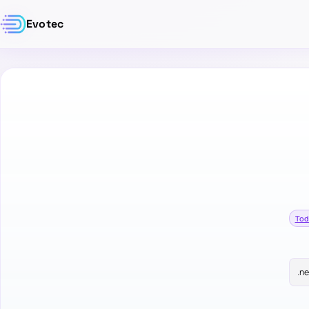
Evotec
Tod