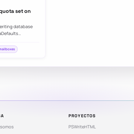
 quota set on
eriting database
aDefaults…
mailboxes
SA
PROYECTOS
 somos
PSWriteHTML