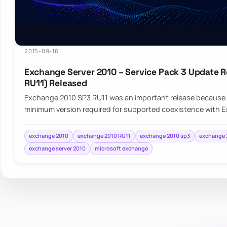
2015-09-16
Exchange Server 2010 – Service Pack 3 Update R
RU11) Released
Exchange 2010 SP3 RU11 was an important release because 
minimum version required for supported coexistence with 
exchange 2010
exchange 2010 RU11
exchange 2010 sp3
exchange 2
exchange server 2010
microsoft exchange