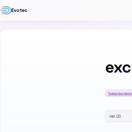
Evotec
exc
Todos los térm