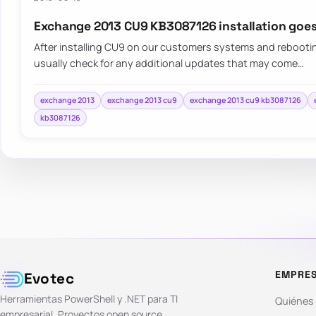
Exchange 2013 CU9 KB3087126 installation goe
After installing CU9 on our customers systems and reboot
usually check for any additional updates that may come…
exchange 2013
exchange 2013 cu9
exchange 2013 cu9 kb3087126
kb3087126
EMPRE
Evotec
Herramientas PowerShell y .NET para TI
Quiénes
empresarial. Proyectos open source,