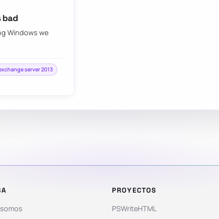
s bad
ing Windows we
exchange server 2013
SA
PROYECTOS
 somos
PSWriteHTML