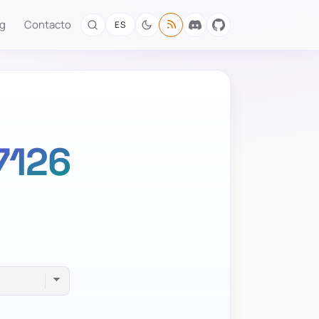
og
Contacto
ES
7126