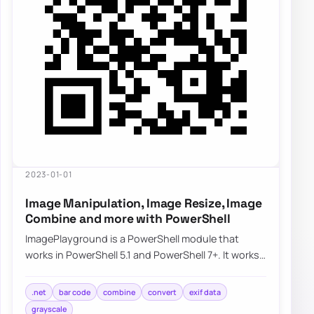
2023-01-01
Image Manipulation, Image Resize, Image
Combine and more with PowerShell
ImagePlayground is a PowerShell module that
works in PowerShell 5.1 and PowerShell 7+. It works
partially on Linux and should work on macOS…
.net
bar code
combine
convert
exif data
grayscale