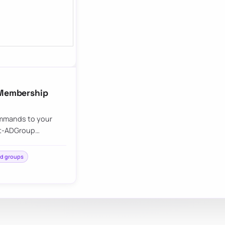
 Membership
ommands to your
Get-ADGroup…
ed groups