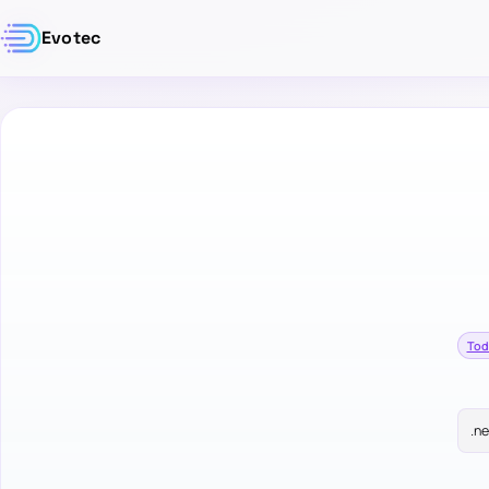
Evotec
Tod