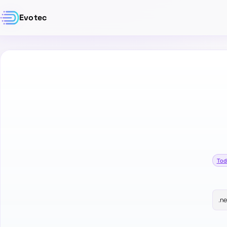
Evotec
Tod