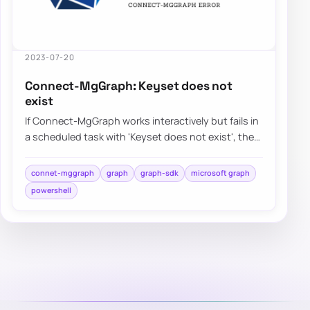
2023-07-20
Connect-MgGraph: Keyset does not
exist
If Connect-MgGraph works interactively but fails in
a scheduled task with 'Keyset does not exist', the
certificate is usually installed in…
connet-mggraph
graph
graph-sdk
microsoft graph
powershell