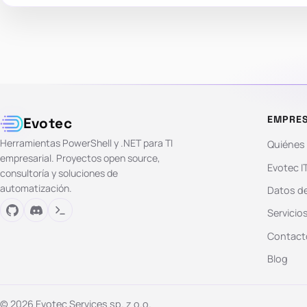
EMPRE
Evotec
Herramientas PowerShell y .NET para TI
Quiénes
empresarial. Proyectos open source,
Evotec I
consultoría y soluciones de
automatización.
Datos de
Servicio
Contact
Blog
© 2026 Evotec Services sp. z o.o.