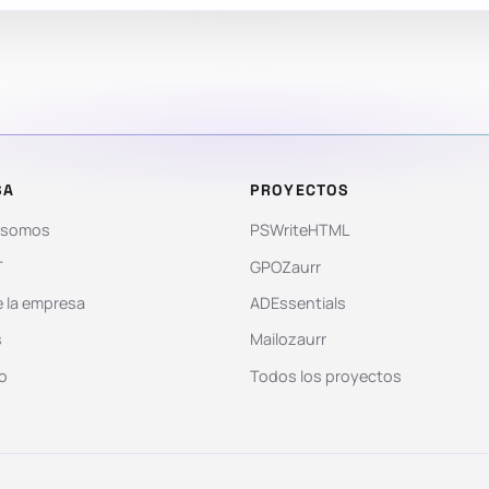
SA
PROYECTOS
 somos
PSWriteHTML
T
GPOZaurr
 la empresa
ADEssentials
s
Mailozaurr
o
Todos los proyectos