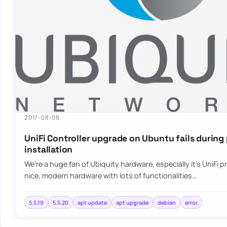
2017-08-06
UniFi Controller upgrade on Ubuntu fails durin
installation
We’re a huge fan of Ubiquity hardware, especially it’s UniFi pr
nice, modern hardware with lots of functionalities…
5.5.19
5.5.20
apt update
apt upgrade
debian
error