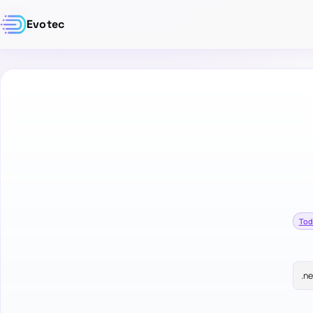
Evotec
Tod