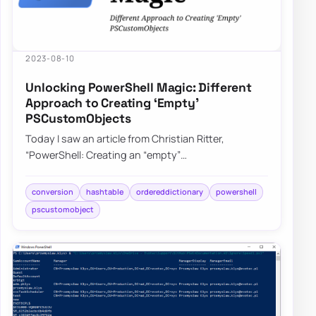
2023-08-10
Unlocking PowerShell Magic: Different
Approach to Creating ‘Empty’
PSCustomObjects
Today I saw an article from Christian Ritter,
“PowerShell: Creating an “empty”
PSCustomObject” on X that got me curious. Do
people create e…
conversion
hashtable
ordereddictionary
powershell
pscustomobject