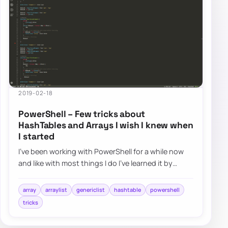
2019-02-18
PowerShell – Few tricks about
HashTables and Arrays I wish I knew when
I started
I’ve been working with PowerShell for a while now
and like with most things I do I’ve learned it by
doing and not by reading. I had a job t…
array
arraylist
genericlist
hashtable
powershell
tricks