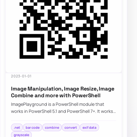
2023-01-01
Image Manipulation, Image Resize, Image
Combine and more with PowerShell
ImagePlayground is a PowerShell module that
works in PowerShell 5.1 and PowerShell 7+. It works
partially on Linux and should work on macOS…
.net
bar code
combine
convert
exif data
grayscale