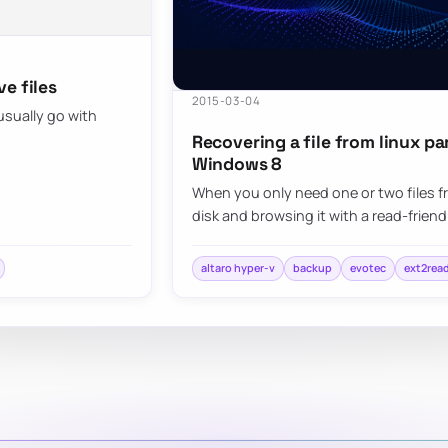
e files
2015-03-04
usually go with
Recovering a file from linux p
Windows 8
When you only need one or two files 
disk and browsing it with a read-friend
altaro hyper-v
backup
evotec
ext2rea