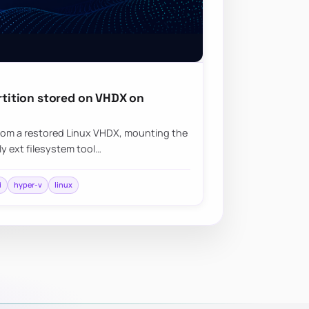
artition stored on VHDX on
from a restored Linux VHDX, mounting the
ly ext filesystem tool…
d
hyper-v
linux