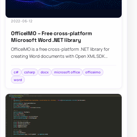
2022-06-12
OfficeIMO – Free cross-platform
Microsoft Word .NET library
OfficeIMO is a free cross-platform .NET library for
creating Word documents with Open XML SDK
while hiding much of the low-level plumbing.
c#
csharp
docx
microsoft office
officeimo
word