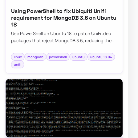
Using PowerShell to fix Ubiquiti Unifi
requirement for MongoDB 3.6 on Ubuntu
18
Use PowerShell on Ubuntu 18 to patch UniFi .deb
packages that reject MongoDB 3.6, reducing the
manual steps needed after upgrades.
linux
mongodb
powershell
ubuntu
ubuntu 18.04
unifi