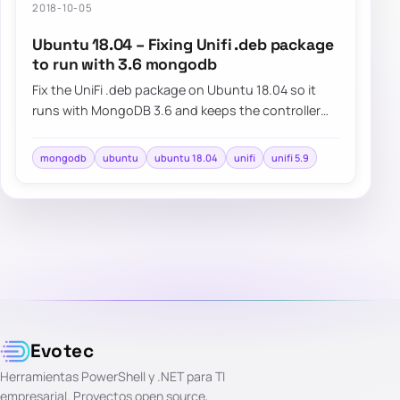
2018-10-05
Ubuntu 18.04 – Fixing Unifi .deb package
to run with 3.6 mongodb
Fix the UniFi .deb package on Ubuntu 18.04 so it
runs with MongoDB 3.6 and keeps the controller
working on newer systems.
mongodb
ubuntu
ubuntu 18.04
unifi
unifi 5.9
Evotec
Herramientas PowerShell y .NET para TI
empresarial. Proyectos open source,