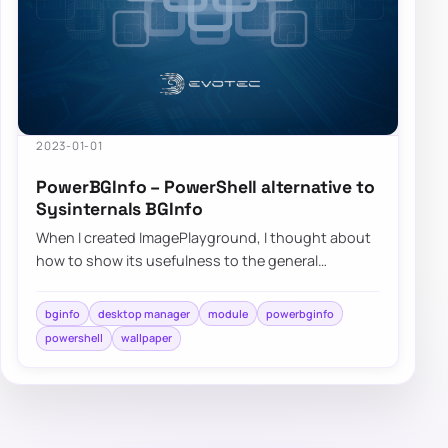
2023-01-01
PowerBGInfo – PowerShell alternative to
Sysinternals BGInfo
When I created ImagePlayground, I thought about
how to show its usefulness to the general
community. On how to deliver what PowerShell
can…
bginfo
desktop manager
module
powerbginfo
powershell
wallpaper