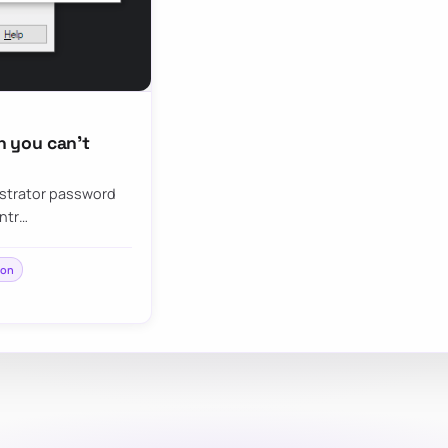
 you can’t
nistrator password
ontr…
ion