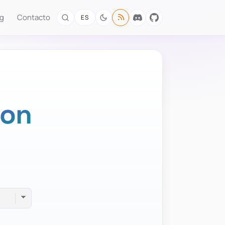
og
Contacto
ES
ion