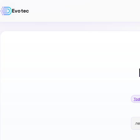
Evotec
Tod