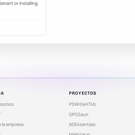
tenant or installing
SA
PROYECTOS
 somos
PSWriteHTML
T
GPOZaurr
 la empresa
ADEssentials
s
Mailozaurr