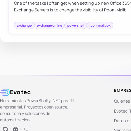
One of the tasks I often get when setting up new Office 365 
Exchange Servers is to change the visibility of Room Mailb…
exchange
exchange online
powershell
room mailbox
EMPRE
Evotec
Herramientas PowerShell y .NET para TI
Quiénes
empresarial. Proyectos open source,
Evotec I
consultoría y soluciones de
automatización.
Datos de
Servicio