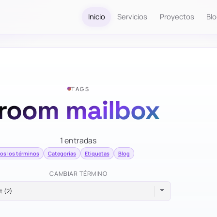
Inicio
Servicios
Proyectos
Bl
TAGS
room mailbox
1 entradas
os los términos
Categorías
Etiquetas
Blog
CAMBIAR TÉRMINO