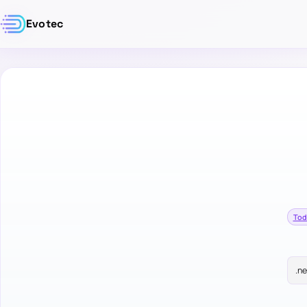
Evotec
Tod