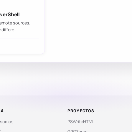
werShell
 remote sources.
 differe…
SA
PROYECTOS
 somos
PSWriteHTML
T
GPOZaurr