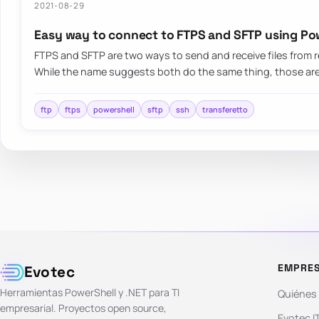
2021-08-29
Easy way to connect to FTPS and SFTP using Po
FTPS and SFTP are two ways to send and receive files from
While the name suggests both do the same thing, those are
ftp
ftps
powershell
sftp
ssh
transferetto
EMPRE
Evotec
Herramientas PowerShell y .NET para TI
Quiénes
empresarial. Proyectos open source,
Evotec I