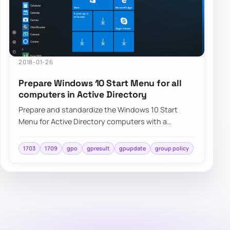
2018-01-26
Prepare Windows 10 Start Menu for all
computers in Active Directory
Prepare and standardize the Windows 10 Start
Menu for Active Directory computers with a
repeatable deployment approach and centralized
cont…
1703
1709
gpo
gpresult
gpupdate
group policy