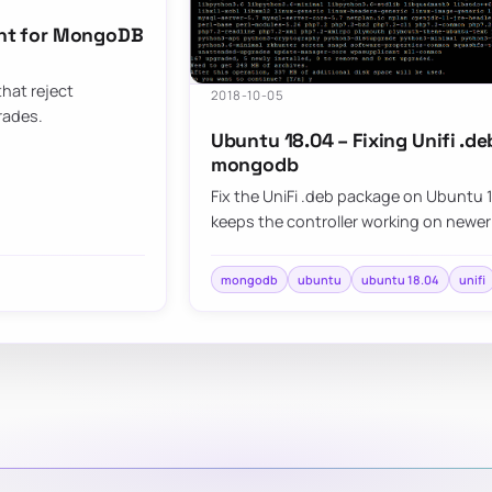
ment for MongoDB
hat reject
2018-10-05
rades.
Ubuntu 18.04 – Fixing Unifi .d
mongodb
Fix the UniFi .deb package on Ubuntu 
keeps the controller working on newe
mongodb
ubuntu
ubuntu 18.04
unifi