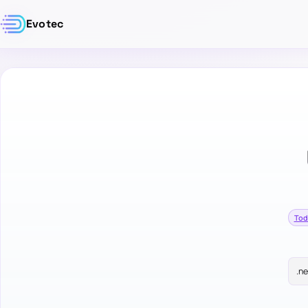
Evotec
Tod