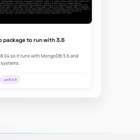
eb package to run with 3.6
18.04 so it runs with MongoDB 3.6 and
r systems.
unifi 5.9