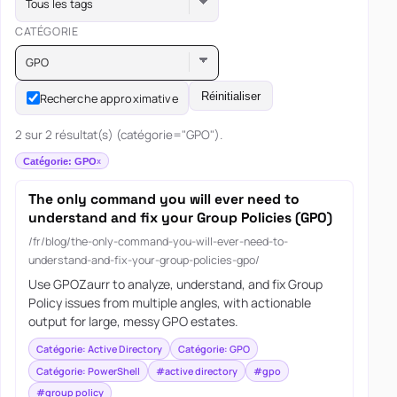
Tous les tags
CATÉGORIE
GPO
Réinitialiser
Recherche approximative
2 sur 2 résultat(s) (catégorie="GPO").
Catégorie: GPO
The only command you will ever need to
understand and fix your Group Policies (GPO)
/fr/blog/the-only-command-you-will-ever-need-to-
understand-and-fix-your-group-policies-gpo/
Use GPOZaurr to analyze, understand, and fix Group
Policy issues from multiple angles, with actionable
output for large, messy GPO estates.
Catégorie: Active Directory
Catégorie: GPO
Catégorie: PowerShell
#active directory
#gpo
#group policy