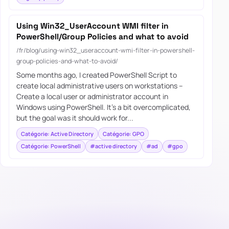
Using Win32_UserAccount WMI filter in
PowerShell/Group Policies and what to avoid
/fr/blog/using-win32_useraccount-wmi-filter-in-powershell-
group-policies-and-what-to-avoid/
Some months ago, I created PowerShell Script to
create local administrative users on workstations –
Create a local user or administrator account in
Windows using PowerShell. It’s a bit overcomplicated,
but the goal was it should work for...
Catégorie: Active Directory
Catégorie: GPO
Catégorie: PowerShell
#active directory
#ad
#gpo