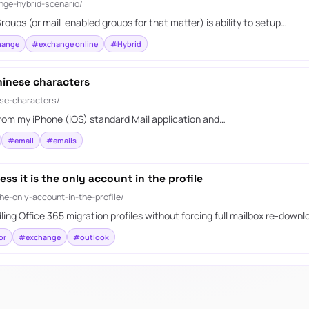
nge-hybrid-scenario/
roups (or mail-enabled groups for that matter) is ability to setup…
hange
#exchange online
#Hybrid
hinese characters
ese-characters/
from my iPhone (iOS) standard Mail application and…
#email
#emails
s it is the only account in the profile
he-only-account-in-the-profile/
ing Office 365 migration profiles without forcing full mailbox re-downl
or
#exchange
#outlook