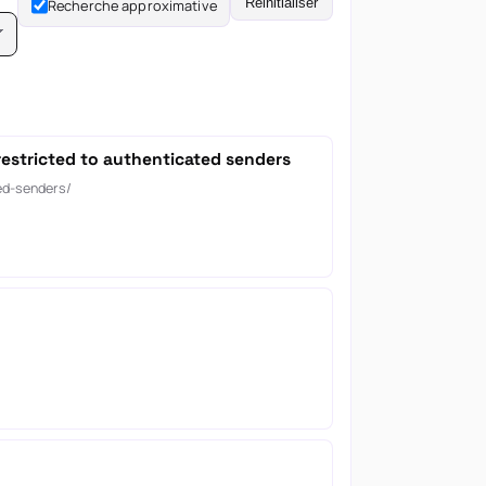
Réinitialiser
Recherche approximative
restricted to authenticated senders
ed-senders/