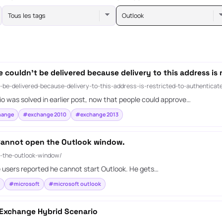
Tous les tags
Outlook
couldn’t be delivered because delivery to this address is 
be-delivered-because-delivery-to-this-address-is-restricted-to-authenticat
io was solved in earlier post, now that people could approve…
hange
#exchange 2010
#exchange 2013
 Cannot open the Outlook window.
n-the-outlook-window/
users reported he cannot start Outlook. He gets…
#microsoft
#microsoft outlook
 Exchange Hybrid Scenario