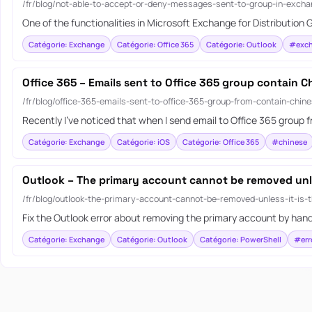
/fr/blog/not-able-to-accept-or-deny-messages-sent-to-group-in-excha
One of the functionalities in Microsoft Exchange for Distribution G
Catégorie: Exchange
Catégorie: Office 365
Catégorie: Outlook
#exc
Office 365 – Emails sent to Office 365 group contain C
/fr/blog/office-365-emails-sent-to-office-365-group-from-contain-chin
Recently I’ve noticed that when I send email to Office 365 group 
Catégorie: Exchange
Catégorie: iOS
Catégorie: Office 365
#chinese
Outlook – The primary account cannot be removed unles
/fr/blog/outlook-the-primary-account-cannot-be-removed-unless-it-is-t
Fix the Outlook error about removing the primary account by handl
Catégorie: Exchange
Catégorie: Outlook
Catégorie: PowerShell
#err