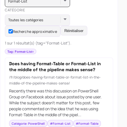
Format-List
CATÉGORIE
Toutes les catégories
Réinitialiser
Recherche approximative
1 sur 1 résultat(s) (tag="Format-List").
Tag: Format-List
Does having Format-Table or Format-List in
the middle of the pipeline makes sense?
/fr/blog/does-having-format-table-or-format-list-in-the-
middle-of-the-pipeline-makes-sense/
Recently there was this discussion on PowerShell
Group on Facebook about issue posted by one user.
While the subject doesn’t matter for this post, few
people commented on the idea that he was using
Format-Table in the middle of the pipel...
Catégorie: PowerShell
#Format-List
#Format-Table