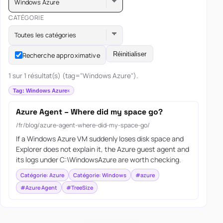
Windows Azure
CATÉGORIE
Toutes les catégories
Réinitialiser
Recherche approximative
1 sur 1 résultat(s) (tag="Windows Azure").
Tag: Windows Azure
Azure Agent – Where did my space go?
/fr/blog/azure-agent-where-did-my-space-go/
If a Windows Azure VM suddenly loses disk space and
Explorer does not explain it, the Azure guest agent and
its logs under C:\WindowsAzure are worth checking.
Catégorie: Azure
Catégorie: Windows
#azure
#Azure Agent
#TreeSize