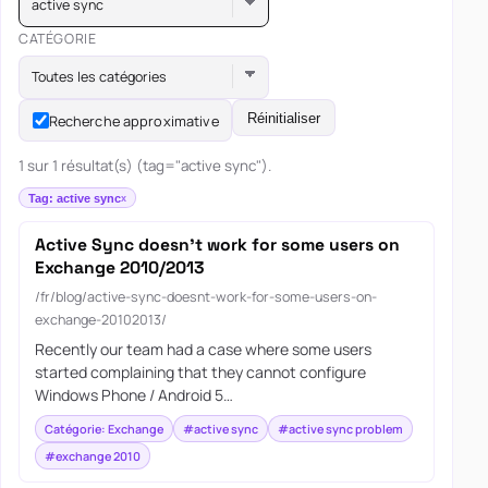
active sync
CATÉGORIE
Toutes les catégories
Réinitialiser
Recherche approximative
1 sur 1 résultat(s) (tag="active sync").
Tag: active sync
Active Sync doesn’t work for some users on
Exchange 2010/2013
/fr/blog/active-sync-doesnt-work-for-some-users-on-
exchange-20102013/
Recently our team had a case where some users
started complaining that they cannot configure
Windows Phone / Android 5…
Catégorie: Exchange
#active sync
#active sync problem
#exchange 2010