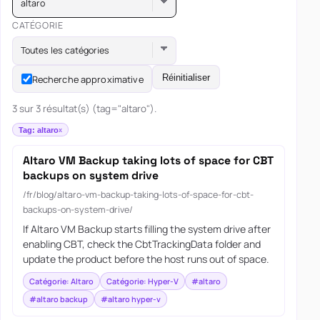
altaro
CATÉGORIE
Toutes les catégories
Réinitialiser
Recherche approximative
3 sur 3 résultat(s) (tag="altaro").
Tag: altaro
Altaro VM Backup taking lots of space for CBT
backups on system drive
/fr/blog/altaro-vm-backup-taking-lots-of-space-for-cbt-
backups-on-system-drive/
If Altaro VM Backup starts filling the system drive after
enabling CBT, check the CbtTrackingData folder and
update the product before the host runs out of space.
Catégorie: Altaro
Catégorie: Hyper-V
#altaro
#altaro backup
#altaro hyper-v