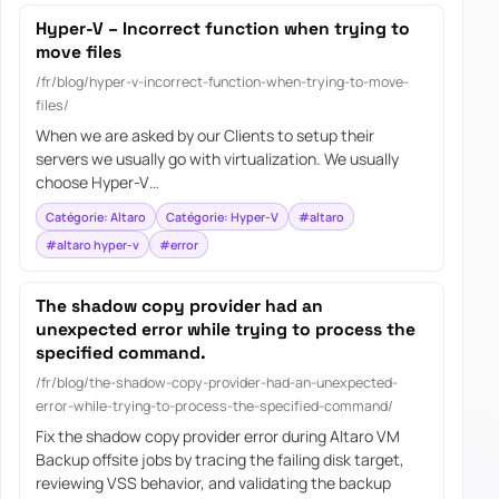
Hyper-V – Incorrect function when trying to
move files
/fr/blog/hyper-v-incorrect-function-when-trying-to-move-
files/
When we are asked by our Clients to setup their
servers we usually go with virtualization. We usually
choose Hyper-V…
Catégorie: Altaro
Catégorie: Hyper-V
#altaro
#altaro hyper-v
#error
The shadow copy provider had an
unexpected error while trying to process the
specified command.
/fr/blog/the-shadow-copy-provider-had-an-unexpected-
error-while-trying-to-process-the-specified-command/
Fix the shadow copy provider error during Altaro VM
Backup offsite jobs by tracing the failing disk target,
reviewing VSS behavior, and validating the backup