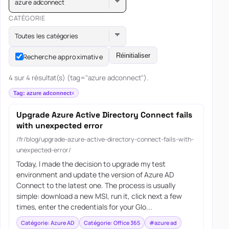
azure adconnect
CATÉGORIE
Toutes les catégories
Réinitialiser
Recherche approximative
4 sur 4 résultat(s) (tag="azure adconnect").
Tag: azure adconnect
Upgrade Azure Active Directory Connect fails
with unexpected error
/fr/blog/upgrade-azure-active-directory-connect-fails-with-
unexpected-error/
Today, I made the decision to upgrade my test
environment and update the version of Azure AD
Connect to the latest one. The process is usually
simple: download a new MSI, run it, click next a few
times, enter the credentials for your Glo...
Catégorie: Azure AD
Catégorie: Office 365
#azure ad