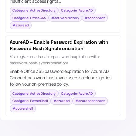
Insufficient access rights…
Catégorie: Active Directory
Catégorie: Azure AD
Catégorie: Office 365
#active directory
#adconnect
#azure ad
AzureAD – Enable Password Expiration with
Password Hash Synchronization
/fr/blog/azuread-enable-password-expiration-with-
password-hash-synchronization/
Enable Office 365 password expiration for Azure AD
Connect password hash sync users so cloud sign-ins
follow your on-premises policy.
Catégorie: Active Directory
Catégorie: Azure AD
Catégorie: PowerShell
#azure ad
#azure adconnect
#powershell