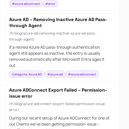
#azure adconnect
#error
Azure AD – Removing Inactive Azure AD Pass-
through Agent
/fr/blog/azure-ad-removing-inactive-azure-ad-pass-
through-agent/
If a retired Azure AD pass-through authentication
agent still appears as inactive, the entry is usually
removed automatically after Microsoft Entra ages it
out.
Catégorie: Azure AD
#azure ad
#azure adconnect
Azure ADConnect Export Failed – Permission-
issue error
/fr/blog/azure-adconnect-export-failed-permission-issue-
error/
During our recent setup of Azure ADConnect for one of
our Clients we’ve been getting permission-issue –