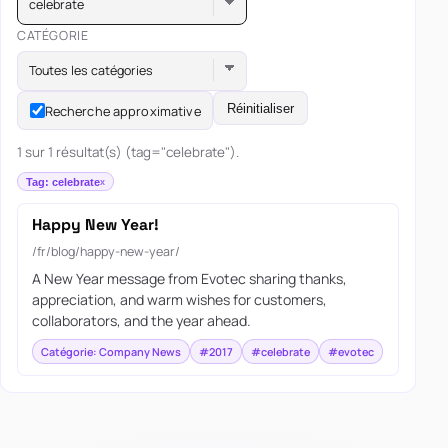
celebrate
CATÉGORIE
Toutes les catégories
Réinitialiser
Recherche approximative
1 sur 1 résultat(s) (tag="celebrate").
Tag: celebrate
Happy New Year!
/fr/blog/happy-new-year/
A New Year message from Evotec sharing thanks,
appreciation, and warm wishes for customers,
collaborators, and the year ahead.
Catégorie: Company News
#2017
#celebrate
#evotec