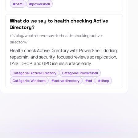
#html
#powershell
What do we say to health checking Active
Directory?
/fr/blog/what-do-we-say-to-health-checking-active-
directory/
Health check Active Directory with PowerShell, dcdiag,
repadmin, and security-focused reviews so replication,
DNS, DHCP, and GPO issues surface early.
Catégorie: Active Directory
Catégorie: PowerShell
Catégorie: Windows
#active directory
#ad
#dhcp