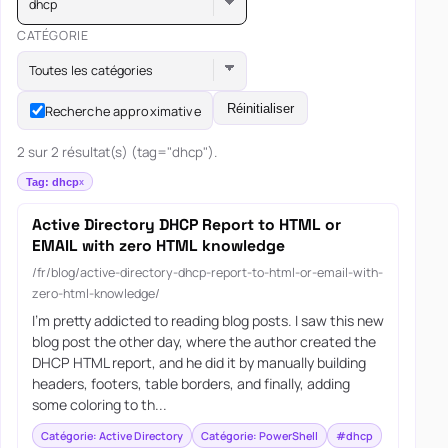
dhcp
CATÉGORIE
Toutes les catégories
Réinitialiser
Recherche approximative
2 sur 2 résultat(s) (tag="dhcp").
Tag: dhcp
Active Directory DHCP Report to HTML or
EMAIL with zero HTML knowledge
/fr/blog/active-directory-dhcp-report-to-html-or-email-with-
zero-html-knowledge/
I’m pretty addicted to reading blog posts. I saw this new
blog post the other day, where the author created the
DHCP HTML report, and he did it by manually building
headers, footers, table borders, and finally, adding
some coloring to th...
Catégorie: Active Directory
Catégorie: PowerShell
#dhcp