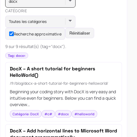
docx
CATÉGORIE
Toutes les catégories
Réinitialiser
Recherche approximative
9 sur 9 résultat(s) (tag="docx").
Tag: docx
DocX – A short tutorial for beginners
HelloWorld()
/fr/blog/docx-a-short-tutorial-for-beginners-helloworld/
Beginning your coding story with DocX is very easy and
intuitive even for beginners. Below you can find a quick
overview…
Catégorie: DocX
#c#
#docx
#helloworld
DocX – Add horizontal lines to Microsoft Word