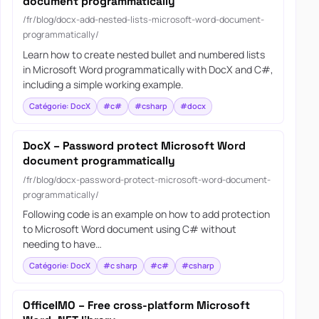
document programmatically
/fr/blog/docx-add-nested-lists-microsoft-word-document-
programmatically/
Learn how to create nested bullet and numbered lists
in Microsoft Word programmatically with DocX and C#,
including a simple working example.
Catégorie: DocX
#c#
#csharp
#docx
DocX – Password protect Microsoft Word
document programmatically
/fr/blog/docx-password-protect-microsoft-word-document-
programmatically/
Following code is an example on how to add protection
to Microsoft Word document using C# without
needing to have…
Catégorie: DocX
#c sharp
#c#
#csharp
OfficeIMO – Free cross-platform Microsoft