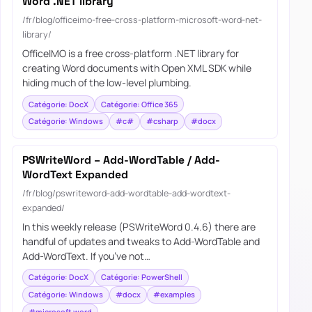
Word .NET library
/fr/blog/officeimo-free-cross-platform-microsoft-word-net-
library/
OfficeIMO is a free cross-platform .NET library for
creating Word documents with Open XML SDK while
hiding much of the low-level plumbing.
Catégorie: DocX
Catégorie: Office 365
Catégorie: Windows
#c#
#csharp
#docx
PSWriteWord – Add-WordTable / Add-
WordText Expanded
/fr/blog/pswriteword-add-wordtable-add-wordtext-
expanded/
In this weekly release (PSWriteWord 0.4.6) there are
handful of updates and tweaks to Add-WordTable and
Add-WordText. If you’ve not…
Catégorie: DocX
Catégorie: PowerShell
Catégorie: Windows
#docx
#examples
#microsoft word