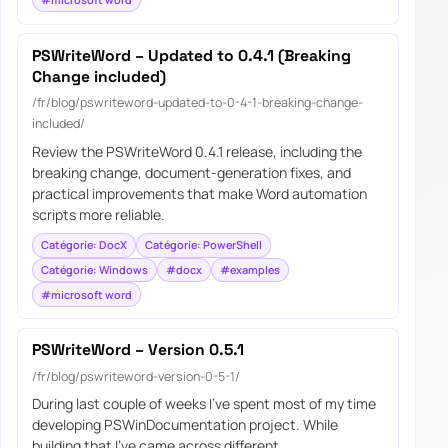
PSWriteWord – Updated to 0.4.1 (Breaking
Change included)
/fr/blog/pswriteword-updated-to-0-4-1-breaking-change-
included/
Review the PSWriteWord 0.4.1 release, including the
breaking change, document-generation fixes, and
practical improvements that make Word automation
scripts more reliable.
Catégorie: DocX
Catégorie: PowerShell
Catégorie: Windows
#docx
#examples
#microsoft word
PSWriteWord – Version 0.5.1
/fr/blog/pswriteword-version-0-5-1/
During last couple of weeks I’ve spent most of my time
developing PSWinDocumentation project. While
building that I’ve came across different…