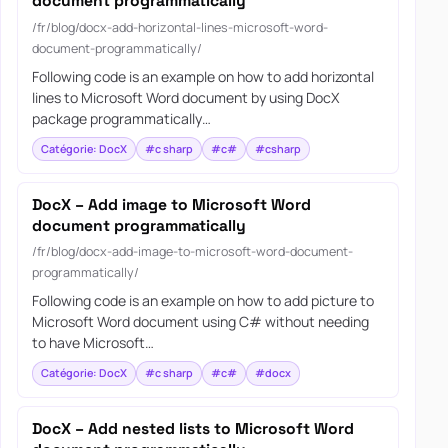
document programmatically
/fr/blog/docx-add-horizontal-lines-microsoft-word-
document-programmatically/
Following code is an example on how to add horizontal
lines to Microsoft Word document by using DocX
package programmatically…
Catégorie: DocX
#c sharp
#c#
#csharp
DocX – Add image to Microsoft Word
document programmatically
/fr/blog/docx-add-image-to-microsoft-word-document-
programmatically/
Following code is an example on how to add picture to
Microsoft Word document using C# without needing
to have Microsoft…
Catégorie: DocX
#c sharp
#c#
#docx
DocX – Add nested lists to Microsoft Word