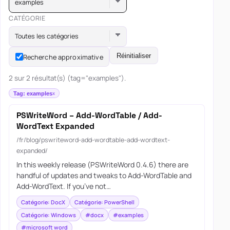
examples
CATÉGORIE
Toutes les catégories
Réinitialiser
Recherche approximative
2 sur 2 résultat(s) (tag="examples").
Tag: examples
PSWriteWord – Add-WordTable / Add-
WordText Expanded
/fr/blog/pswriteword-add-wordtable-add-wordtext-
expanded/
In this weekly release (PSWriteWord 0.4.6) there are
handful of updates and tweaks to Add-WordTable and
Add-WordText. If you’ve not…
Catégorie: DocX
Catégorie: PowerShell
Catégorie: Windows
#docx
#examples
#microsoft word