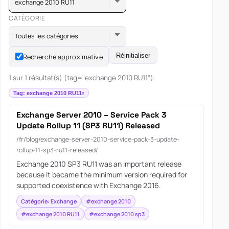
exchange 2010 RU11
CATÉGORIE
Toutes les catégories
Réinitialiser
Recherche approximative
1 sur 1 résultat(s) (tag="exchange 2010 RU11").
Tag: exchange 2010 RU11
Exchange Server 2010 – Service Pack 3
Update Rollup 11 (SP3 RU11) Released
/fr/blog/exchange-server-2010-service-pack-3-update-
rollup-11-sp3-ru11-released/
Exchange 2010 SP3 RU11 was an important release
because it became the minimum version required for
supported coexistence with Exchange 2016.
Catégorie: Exchange
#exchange 2010
#exchange 2010 RU11
#exchange 2010 sp3