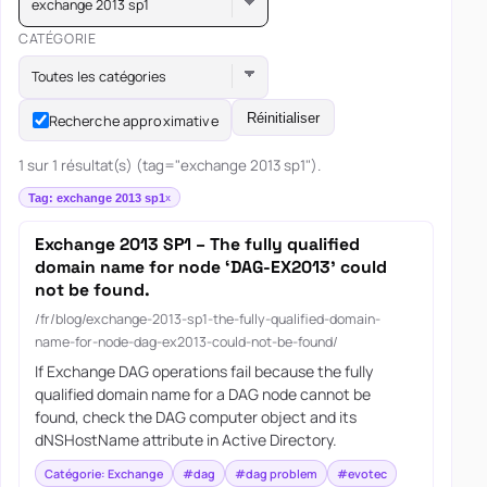
exchange 2013 sp1
CATÉGORIE
Toutes les catégories
Réinitialiser
Recherche approximative
1 sur 1 résultat(s) (tag="exchange 2013 sp1").
Tag: exchange 2013 sp1
Exchange 2013 SP1 – The fully qualified
domain name for node ‘DAG-EX2013’ could
not be found.
/fr/blog/exchange-2013-sp1-the-fully-qualified-domain-
name-for-node-dag-ex2013-could-not-be-found/
If Exchange DAG operations fail because the fully
qualified domain name for a DAG node cannot be
found, check the DAG computer object and its
dNSHostName attribute in Active Directory.
Catégorie: Exchange
#dag
#dag problem
#evotec