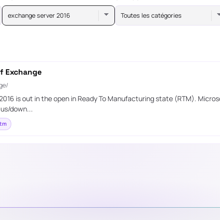
exchange server 2016
Toutes les catégories
of Exchange
ge/
2016 is out in the open in Ready To Manufacturing state (RTM). Micr
-us/down...
rtm