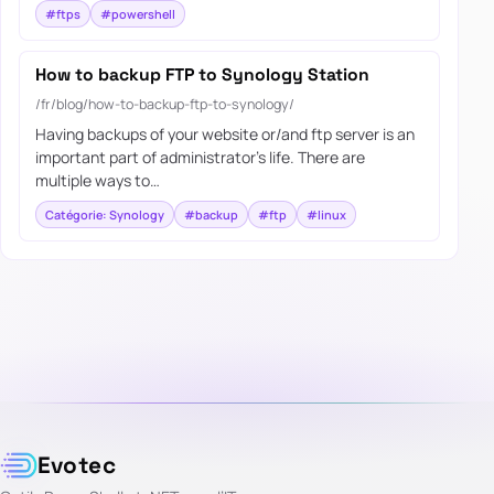
#ftps
#powershell
How to backup FTP to Synology Station
/fr/blog/how-to-backup-ftp-to-synology/
Having backups of your website or/and ftp server is an
important part of administrator’s life. There are
multiple ways to…
Catégorie: Synology
#backup
#ftp
#linux
Evotec