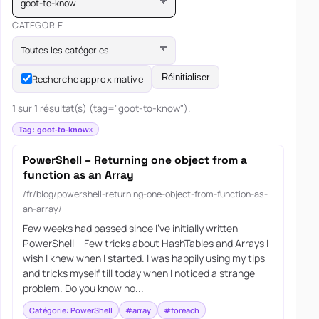
goot-to-know
CATÉGORIE
Toutes les catégories
Réinitialiser
Recherche approximative
1 sur 1 résultat(s) (tag="goot-to-know").
Tag: goot-to-know
PowerShell – Returning one object from a
function as an Array
/fr/blog/powershell-returning-one-object-from-function-as-
an-array/
Few weeks had passed since I’ve initially written
PowerShell – Few tricks about HashTables and Arrays I
wish I knew when I started. I was happily using my tips
and tricks myself till today when I noticed a strange
problem. Do you know ho...
Catégorie: PowerShell
#array
#foreach