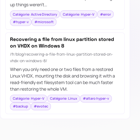
up things weren’t…
Catégorie: Active Directory
Catégorie: Hyper-V
#error
#hyper-v
#microsoft
Recovering a file from linux partition stored
on VHDX on Windows 8
/fr/blog/recovering-a-file-from-linux-partition-stored-on-
vhdx-on-windows-8/
When you only need one or two files from a restored
Linux VHDX, mounting the disk and browsing it with a
read-friendly ext filesystem tool can be much faster
than restoring the whole VM.
Catégorie: Hyper-V
Catégorie: Linux
#altaro hyper-v
#backup
#evotec