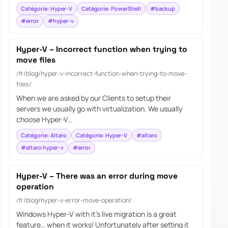
Catégorie: Hyper-V
Catégorie: PowerShell
#backup
#error
#hyper-v
Hyper-V – Incorrect function when trying to
move files
/fr/blog/hyper-v-incorrect-function-when-trying-to-move-
files/
When we are asked by our Clients to setup their
servers we usually go with virtualization. We usually
choose Hyper-V…
Catégorie: Altaro
Catégorie: Hyper-V
#altaro
#altaro hyper-v
#error
Hyper-V – There was an error during move
operation
/fr/blog/hyper-v-error-move-operation/
Windows Hyper-V with it’s live migration is a great
feature… when it works! Unfortunately after setting it