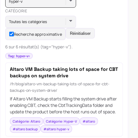
hyper-v
CATÉGORIE
Toutes les catégories
Réinitialiser
Recherche approximative
6 sur 6 résultat(s) (tag="hyper-v").
Tag: hyper-v
Altaro VM Backup taking lots of space for CBT
backups on system drive
/fr/blog/altaro-vm-backup-taking-lots-of-space-for-cbt-
backups-on-system-drive/
If Altaro VM Backup starts filling the system drive after
enabling CBT, check the CbtTrackingData folder and
update the product before the host runs out of space.
Catégorie: Altaro
Catégorie: Hyper-V
#altaro
#altaro backup
#altaro hyper-v