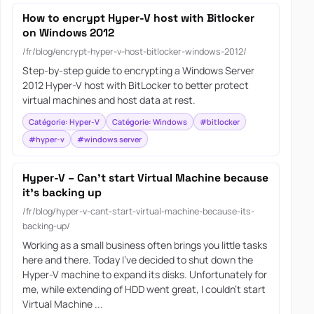
How to encrypt Hyper-V host with Bitlocker
on Windows 2012
/fr/blog/encrypt-hyper-v-host-bitlocker-windows-2012/
Step-by-step guide to encrypting a Windows Server
2012 Hyper-V host with BitLocker to better protect
virtual machines and host data at rest.
Catégorie: Hyper-V
Catégorie: Windows
#bitlocker
#hyper-v
#windows server
Hyper-V – Can’t start Virtual Machine because
it’s backing up
/fr/blog/hyper-v-cant-start-virtual-machine-because-its-
backing-up/
Working as a small business often brings you little tasks
here and there. Today I’ve decided to shut down the
Hyper-V machine to expand its disks. Unfortunately for
me, while extending of HDD went great, I couldn’t start
Virtual Machine ...