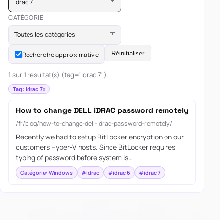
idrac 7
CATÉGORIE
Toutes les catégories
Réinitialiser
Recherche approximative
1 sur 1 résultat(s) (tag="idrac 7").
Tag: idrac 7
How to change DELL iDRAC password remotely
/fr/blog/how-to-change-dell-idrac-password-remotely/
Recently we had to setup BitLocker encryption on our
customers Hyper-V hosts. Since BitLocker requires
typing of password before system is…
Catégorie: Windows
#idrac
#idrac 6
#idrac 7