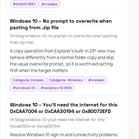
#0x80072EE7
#insiders
Windows 10 – No prompt to overwrite when
pasting from .zip file
/fr/blog/windows-10-no-prompt-to-overwrite-when-pasting-
from-zip-file/
A copy operation from Explorer's built-in ZIP view may
behave differently from a normal folder copy and skip
the usual overwrite prompt, so it is worth extracting
first when the target matters.
Catégorie: Insiders
Catégorie: Windows
#insiders
#windows 10
#windows 10 1809
Windows 10 – You’ll need the internet for this
0xCAA7004 or 0xCAA30194 or 0x80072EFD
/fr/blog/windows-10-youll-need-the-internet-for-this-
0xcaa7004-or-0xcaa30194/
Resolve Windows 10 sign-in and connectivity problems