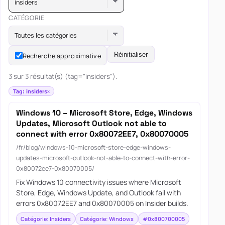
insiders
CATÉGORIE
Toutes les catégories
Réinitialiser
Recherche approximative
3 sur 3 résultat(s) (tag="insiders").
Tag: insiders
Windows 10 – Microsoft Store, Edge, Windows
Updates, Microsoft Outlook not able to
connect with error 0x80072EE7, 0x80070005
/fr/blog/windows-10-microsoft-store-edge-windows-
updates-microsoft-outlook-not-able-to-connect-with-error-
0x80072ee7-0x80070005/
Fix Windows 10 connectivity issues where Microsoft
Store, Edge, Windows Update, and Outlook fail with
errors 0x80072EE7 and 0x80070005 on Insider builds.
Catégorie: Insiders
Catégorie: Windows
#0x800700005