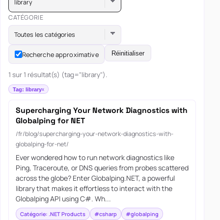
library
CATÉGORIE
Toutes les catégories
Réinitialiser
Recherche approximative
1 sur 1 résultat(s) (tag="library").
Tag: library
Supercharging Your Network Diagnostics with
Globalping for NET
/fr/blog/supercharging-your-network-diagnostics-with-
globalping-for-net/
Ever wondered how to run network diagnostics like
Ping, Traceroute, or DNS queries from probes scattered
across the globe? Enter Globalping.NET, a powerful
library that makes it effortless to interact with the
Globalping API using C#. Wh...
Catégorie: .NET Products
#csharp
#globalping