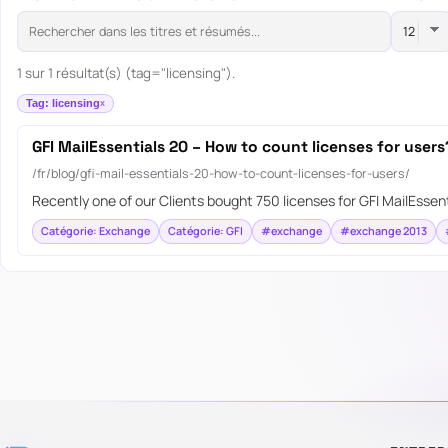
1 sur 1 résultat(s) (tag="licensing").
Tag: licensing
GFI MailEssentials 20 – How to count licenses for users
/fr/blog/gfi-mail-essentials-20-how-to-count-licenses-for-users/
Recently one of our Clients bought 750 licenses for GFI MailEssent
Catégorie: Exchange
Catégorie: GFI
#exchange
#exchange 2013